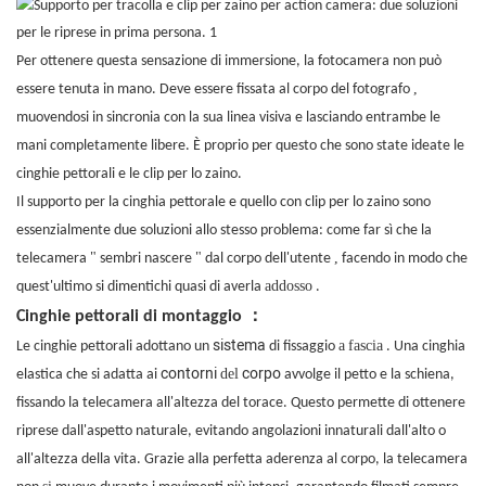
Per ottenere questa sensazione di immersione, la fotocamera non può
,
essere tenuta in mano. Deve essere fissata al corpo del fotografo
muovendosi in sincronia con la sua linea visiva e lasciando entrambe le
mani completamente libere. È proprio per questo che sono state ideate le
cinghie pettorali e le clip per lo zaino.
Il supporto per la cinghia pettorale e quello con clip per lo zaino sono
essenzialmente due soluzioni allo stesso problema: come far sì che la
"
"
,
telecamera
sembri nascere
dal corpo dell'utente
facendo in modo che
addosso
quest'ultimo si dimentichi quasi di averla
.
：
Cinghie pettorali di montaggio
sistema
a
fascia
Le cinghie pettorali adottano un
di fissaggio
. Una cinghia
contorni
corpo
del
elastica che si adatta ai
avvolge il petto e la schiena,
fissando la telecamera all'altezza del torace. Questo permette di ottenere
riprese dall'aspetto naturale, evitando angolazioni innaturali dall'alto o
all'altezza della vita. Grazie alla perfetta aderenza al corpo, la telecamera