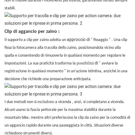
si
non
muove durante i movimenti più intensi, garantendo filmati sempre
stabili.
:
Clip di aggancio per zaino
approccio di
"
"
Il supporto a clip per zaino adotta un
fissaggio
. Una clip
fissa la fotocamera alla
tracolla dello zaino, posizionandola vicino alla
spalla e consentendo di rimuoverla in qualsiasi momento per regolare le
di
possibilità
"
impostazioni. La sua praticità trasforma la
avviare la
"
registrazione in qualsiasi momento
in un'azione istintiva, anziché in una
decisione che richiede una preparazione anticipata.
escludono
,
I due metodi non si
a vicenda
anzi, si completano a vicenda.
Alcuni usano la fascia pettorale per la massima stabilità durante la
mountain bike, mentre altri preferiscono la clip da zaino per la comodità di
un aggancio rapido durante una passeggiata in città. Situazioni diverse
richiedono strumenti diversi.