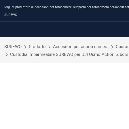
Miglior produttore di accessori per fotocamere, supporto per fotocamera personalizzat
SUREWO
SUREWO
Prodotto
Accessori per action camera
Custod
Custodia impermeabile SUREWO per DJI Osmo Action 6, borsa