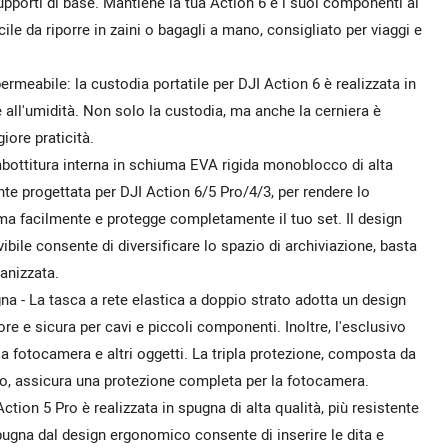
pporti di base. Mantiene la tua Action 6 e i suoi componenti al
cile da riporre in zaini o bagagli a mano, consigliato per viaggi e
rmeabile: la custodia portatile per DJI Action 6 è realizzata in
e all'umidità. Non solo la custodia, ma anche la cerniera è
ore praticità.
Imbottitura interna in schiuma EVA rigida monoblocco di alta
te progettata per DJI Action 6/5 Pro/4/3, per rendere lo
rma facilmente e protegge completamente il tuo set. Il design
ibile consente di diversificare lo spazio di archiviazione, basta
anizzata.
na - La tasca a rete elastica a doppio strato adotta un design
re e sicura per cavi e piccoli componenti. Inoltre, l'esclusivo
a fotocamera e altri oggetti. La tripla protezione, composta da
to, assicura una protezione completa per la fotocamera.
ion 5 Pro è realizzata in spugna di alta qualità, più resistente
spugna dal design ergonomico consente di inserire le dita e