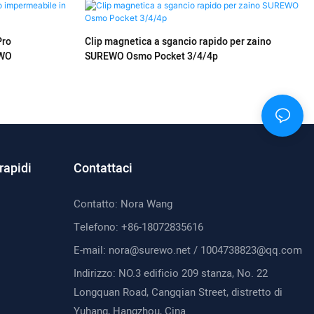
Pro
Clip magnetica a sgancio rapido per zaino
EWO
SUREWO Osmo Pocket 3/4/4p
rapidi
Contattaci
Contatto: Nora Wang
Telefono: +86-18072835616
E-mail:
nora@surewo.net
/
1004738823@qq.com
Indirizzo: NO.3 edificio 209 stanza, No. 22
Longquan Road, Cangqian Street, distretto di
Yuhang, Hangzhou, Cina