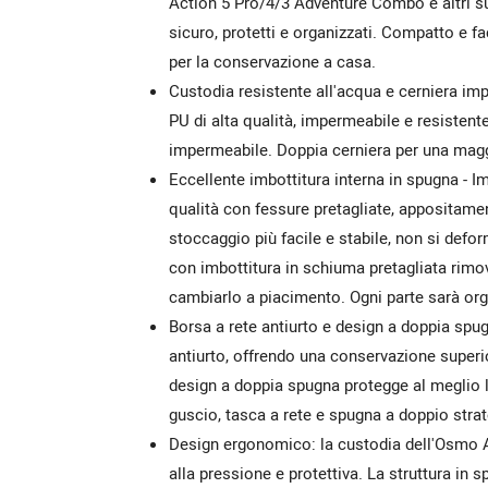
Action 5 Pro/4/3 Adventure Combo e altri su
sicuro, protetti e organizzati. Compatto e fa
per la conservazione a casa.
Custodia resistente all'acqua e cerniera impe
PU di alta qualità, impermeabile e resistent
impermeabile. Doppia cerniera per una maggi
Eccellente imbottitura interna in spugna - 
qualità con fessure pretagliate, appositamen
stoccaggio più facile e stabile, non si defo
con imbottitura in schiuma pretagliata rimov
cambiarlo a piacimento. Ogni parte sarà org
Borsa a rete antiurto e design a doppia spug
antiurto, offrendo una conservazione superio
design a doppia spugna protegge al meglio l
guscio, tasca a rete e spugna a doppio stra
Design ergonomico: la custodia dell'Osmo Act
alla pressione e protettiva. La struttura in 