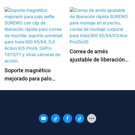
Correa de arnés
ajustable de liberación
rápida SUREWO para
Soporte magnético
montaje en el pecho,
mejorado para palo
correa de montaje
selfie SUREWO con clip
corporal para Insta360
de liberación rápida para
X5/X4/X3/Ace Pro/Go3S
correa de mochila:
soporte universal para
Insta360 X5/X4, DJI
Action 6/5 Pro/4, GoPro