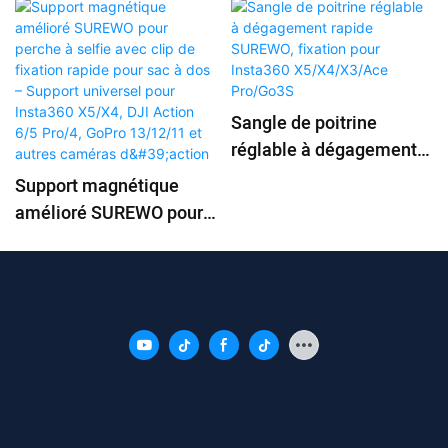
Sangle de poitrine
réglable à dégagement
rapide SUREWO, fixation
Support magnétique
pour Insta360
amélioré SUREWO pour
X5/X4/X3/Ace Pro/Go3S
perche à selfie avec clip
de fixation rapide pour
sac à dos – Support
universel pour Insta360
X5/X4, DJI Action 6/5
Pro/4, GoPro 13/12/11 et
autres caméras d'action