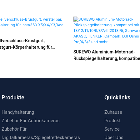
verschluss-Brustgurt,
ustgurt-Körperhalterung für
SUREWO Aluminium-Motorrad-
4/X3/Ace Pro/Go3S
Rückspiegelhalterung, kompatibe
Hero 13/12/11/10/9/8/7/6 (2018)
APEMAN, AKASO, TENKER, Campa
Action 6/5 Pro/4/3/2 und mehr
Produkte
Quicklinks
Handyhalterung
Zuhause
Zubehör Für Actionkameras
Produkt
Zubehör Für
Service
Digitalkameras/Spiegelreflexkameras
Über Uns