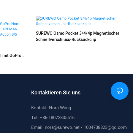
SUREWO Osmo Pocket 3/4/4p Magnetischer
Schnellverschluss-Rucksackclip
l mit GoPro
/5, Schwarz,
rk, DJI Osmo
Kontaktieren Sie uns
Kontakt: Nora Wang
Tel: +86-18072835616
Email:
nora@surewo.net
/
1004738823@qq.com