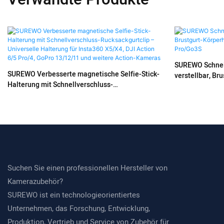
SUREWO Schnell
SUREWO Verbesserte magnetische Selfie-Stick-
verstellbar, Br
Halterung mit Schnellverschluss-
Insta360 X5/X
Rucksackgurtclip – Universelle Halterung für
Insta360 X5/X4, DJI Action 6/5 Pro/4, GoPro
13/12/11 und weitere Action-Kameras
Suchen Sie einen professionellen Hersteller von
Kamerazubehör?
SUREWO ist ein technologieorientiertes
Unternehmen, das Forschung, Entwicklung,
Produktion, Vertrieb und Service von Zubehör für